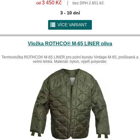
3 450 Kč
od
bez DPH 2 851 Kč
3 - 10 dní
r
VÍCE VARIANT
Vložka ROTHCO® M-65 LINER oliva
Termovložka ROTHCO® M-65 LINER pro polní bundu Vintage M-65, prošívaná a
velmi lehká. Materiál: nylon, výplň polyester.