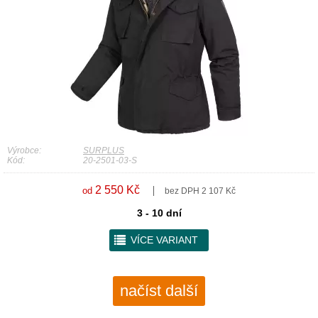
Výrobce:
SURPLUS
Kód:
20-2501-03-S
2 550 Kč
od
bez DPH 2 107 Kč
3 - 10 dní
r
VÍCE VARIANT
načíst další