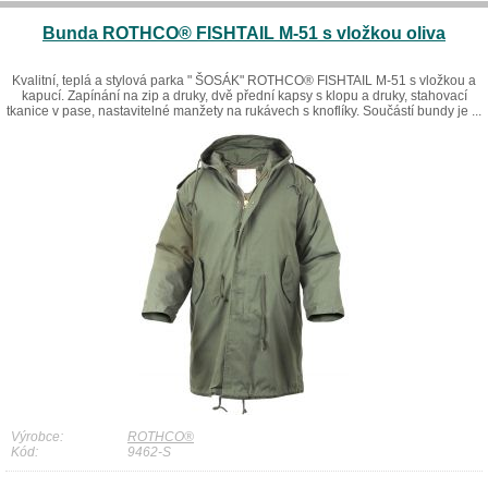
Bunda ROTHCO® FISHTAIL M-51 s vložkou oliva
Kvalitní, teplá a stylová parka " ŠOSÁK" ROTHCO® FISHTAIL M-51 s vložkou a
kapucí. Zapínání na zip a druky, dvě přední kapsy s klopu a druky, stahovací
tkanice v pase, nastavitelné manžety na rukávech s knoflíky. Součástí bundy je ...
Výrobce:
ROTHCO®
Kód:
9462-S