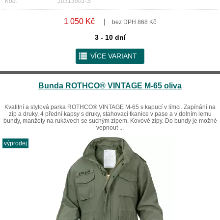
Kód:
10313001-S
1 050 Kč
bez DPH 868 Kč
3 - 10 dní
r
VÍCE VARIANT
Bunda ROTHCO® VINTAGE M-65 oliva
Kvalitní a stylová parka ROTHCO® VINTAGE M-65 s kapucí v límci. Zapínání na
zip a druky, 4 přední kapsy s druky, stahovací tkanice v pase a v dolním lemu
bundy, manžety na rukávech se suchým zipem. Kovové zipy. Do bundy je možné
vepnout ...
výprodej