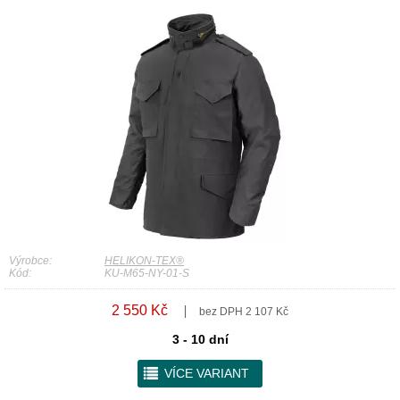
Výrobce:
HELIKON-TEX®
Kód:
KU-M65-NY-01-S
2 550 Kč
bez DPH 2 107 Kč
3 - 10 dní
r
VÍCE VARIANT