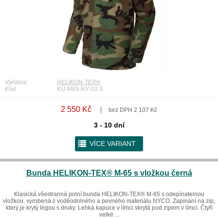
Výrobce:
HELIKON-TEX®
Kód:
KU-M65-NY-03-S
2 550 Kč
bez DPH 2 107 Kč
3 - 10 dní
r
VÍCE VARIANT
Bunda HELIKON-TEX® M-65 s vložkou černá
Klasická všestranná polní bunda HELIKON-TEX® M-65 s odepínatelnou
vložkou, vyrobená z voděodolného a pevného materiálu NYCO. Zapínání na zip,
který je krytý légou s druky. Lehká kapuce v límci skrytá pod zipem v límci. Čtyři
velké ...