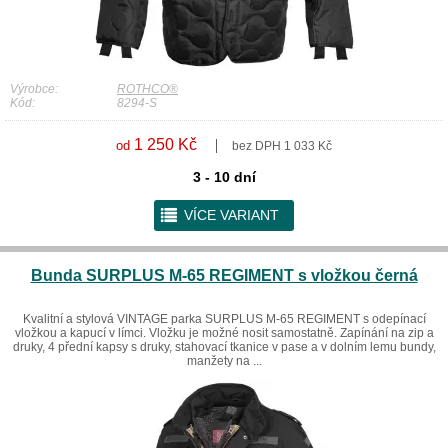
Výrobce:
ROTHCO®
Kód:
8294-S
1 250 Kč
od
bez DPH 1 033 Kč
3 - 10 dní
r
VÍCE VARIANT
Bunda SURPLUS M-65 REGIMENT s vložkou černá
Kvalitní a stylová VINTAGE parka SURPLUS M-65 REGIMENT s odepínací
vložkou a kapucí v límci. Vložku je možné nosit samostatně. Zapínání na zip a
druky, 4 přední kapsy s druky, stahovací tkanice v pase a v dolním lemu bundy,
manžety na ...