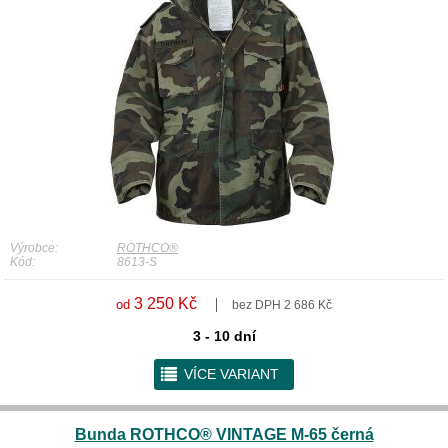
Výrobce:
ROTHCO®
Kód:
8613-S
3 250 Kč
od
bez DPH 2 686 Kč
3 - 10 dní
r
VÍCE VARIANT
Bunda ROTHCO® VINTAGE M-65 černá