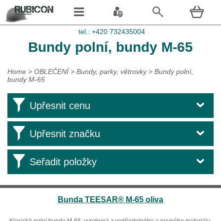
tel.: +420 732435004
Bundy polní, bundy M-65
Home
>
OBLEČENÍ
>
Bundy, parky, větrovky
>
Bundy polní,
bundy M-65
Upřesnit cenu
Upřesnit značku
Seřadit položky
Bunda TEESAR® M-65 oliva