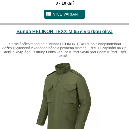
3 - 10 dní
r
VÍCE VARIANT
Bunda HELIKON-TEX® M-65 s vložkou oliva
Klasická všestranná polní bunda HELIKON-TEX® M-65 s odepínatelnou
vložkou, vyrobená z voděodolného a pevného materiálu NYCO. Zapínání na zip,
který je krytý légou s druky. Lehká kapuce v límci skrytá pod zipem v límci. Čtyři
velké ...