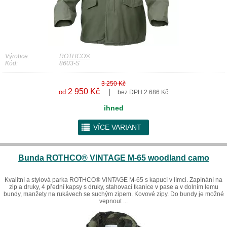
Výrobce:
ROTHCO®
Kód:
8603-S
3 250 Kč
2 950 Kč
od
bez DPH 2 686 Kč
ihned
r
VÍCE VARIANT
Bunda ROTHCO® VINTAGE M-65 woodland camo
Kvalitní a stylová parka ROTHCO® VINTAGE M-65 s kapucí v límci. Zapínání na
zip a druky, 4 přední kapsy s druky, stahovací tkanice v pase a v dolním lemu
bundy, manžety na rukávech se suchým zipem. Kovové zipy. Do bundy je možné
vepnout ...