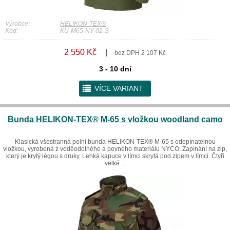
Výrobce:
HELIKON-TEX®
Kód:
KU-M65-NY-02-S
2 550 Kč
bez DPH 2 107 Kč
3 - 10 dní
r
VÍCE VARIANT
Bunda HELIKON-TEX® M-65 s vložkou woodland camo
Klasická všestranná polní bunda HELIKON-TEX® M-65 s odepínatelnou
vložkou, vyrobená z voděodolného a pevného materiálu NYCO. Zapínání na zip,
který je krytý légou s druky. Lehká kapuce v límci skrytá pod zipem v límci. Čtyři
velké ...