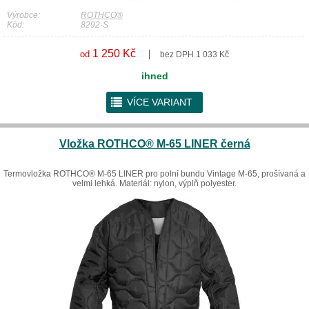
Výrobce:
ROTHCO®
Kód:
8292-S
1 250 Kč
od
bez DPH 1 033 Kč
ihned
r
VÍCE VARIANT
Vložka ROTHCO® M-65 LINER černá
Termovložka ROTHCO® M-65 LINER pro polní bundu Vintage M-65, prošívaná a
velmi lehká. Materiál: nylon, výplň polyester.