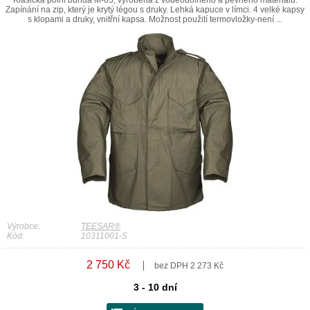
Klasická polní bunda M-65, vyrobená z voděodolného a pevného materiálu.
Zapínání na zip, který je krytý légou s druky. Lehká kapuce v límci. 4 velké kapsy
s klopami a druky, vnitřní kapsa. Možnost použití termovložky-není ...
Výrobce:
TEESAR®
Kód:
10311001-S
2 750 Kč
bez DPH 2 273 Kč
3 - 10 dní