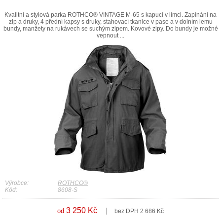
Kvalitní a stylová parka ROTHCO® VINTAGE M-65 s kapucí v límci. Zapínání na
zip a druky, 4 přední kapsy s druky, stahovací tkanice v pase a v dolním lemu
bundy, manžety na rukávech se suchým zipem. Kovové zipy. Do bundy je možné
vepnout ...
Výrobce:
ROTHCO®
Kód:
8608-S
3 250 Kč
od
bez DPH 2 686 Kč