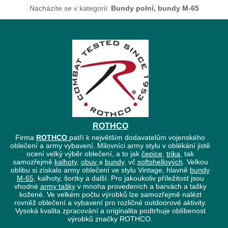
Nacházíte se v kategorii:
Bundy polní, bundy M-65
ROTHCO
Firma
ROTHCO
patří k největším dodavatelům vojenského
oblečení a army vybavení. Milovníci army stylu v oblékání jistě
ocení velký výběr oblečení, a to jak
čepice
,
trika
, tak
samozřejmě
kalhoty
,
obuv
a
bundy
, vč.
softshellových
. Velkou
oblibu si získalo army oblečení ve stylu Vintage, hlavně
bundy
M-65
, kalhoty, šortky a další. Pro jakoukoliv příležitost jsou
vhodné
army tašky
v mnoha provedeních a barvách a tašky
kožené. Ve velkém počtu výrobků lze samozřejmě nalézt
rovněž oblečení a vybavení pro rozličné outdoorové aktivity.
Vysoká kvalita zpracování a originalita podtrhuje oblíbenost
výrobků značky ROTHCO.