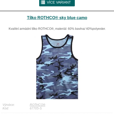
r
VÍCE VARIANT
Tílko ROTHCO® sky blue camo
Kvalitní armádní tílko ROTHCO®, materiál: 60% bavlna/ 40%polyester.
Výrobce:
ROTHCO®
Kód:
67705-S