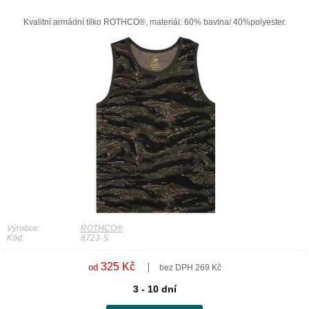
Kvalitní armádní tílko ROTHCO®, materiál: 60% bavlna/ 40%polyester.
Výrobce:
ROTHCO®
Kód:
8723-S
325 Kč
od
bez DPH 269 Kč
3 - 10 dní