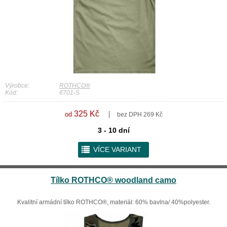
Výrobce:
ROTHCO®
Kód:
6701-S
325 Kč
od
bez DPH 269 Kč
3 - 10 dní
r
VÍCE VARIANT
Tílko ROTHCO® woodland camo
Kvalitní armádní tílko ROTHCO®, materiál: 60% bavlna/ 40%polyester.