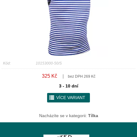
Kód:
10153000-50/S
325 Kč
bez DPH 269 Kč
3 - 10 dní
r
VÍCE VARIANT
Nacházíte se v kategorii:
Tílka