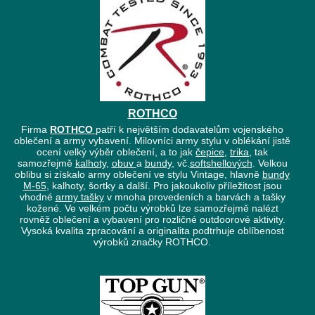
ROTHCO
Firma
ROTHCO
patří k největším dodavatelům vojenského
oblečení a army vybavení. Milovníci army stylu v oblékání jistě
ocení velký výběr oblečení, a to jak
čepice
,
trika
, tak
samozřejmě
kalhoty
,
obuv
a
bundy
, vč.
softshellových
. Velkou
oblibu si získalo army oblečení ve stylu Vintage, hlavně
bundy
M-65
, kalhoty, šortky a další. Pro jakoukoliv příležitost jsou
vhodné
army tašky
v mnoha provedeních a barvách a tašky
kožené. Ve velkém počtu výrobků lze samozřejmě nalézt
rovněž oblečení a vybavení pro rozličné outdoorové aktivity.
Vysoká kvalita zpracování a originalita podtrhuje oblíbenost
výrobků značky ROTHCO.