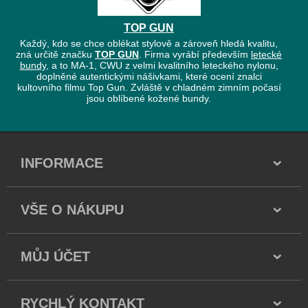
TOP GUN
Každý, kdo se chce oblékat stylově a zároveň hledá kvalitu,
zná určitě značku
TOP GUN
. Firma vyrábí především
letecké
bundy
, a to MA-1, CWU z velmi kvalitního leteckého nylonu,
doplněné autentickými nášivkami, které ocení znalci
kultovního filmu Top Gun. Zvláště v chladném zimním počasí
jsou oblíbené kožené bundy.
INFORMACE
VŠE O NÁKUPU
MŮJ ÚČET
RYCHLÝ KONTAKT