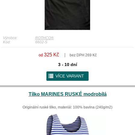
Výrobce:
ROTHCO®
Kód:
6602-S
325 Kč
od
bez DPH 269 Kč
3 - 10 dní
r
VÍCE VARIANT
Tílko MARINES RUSKÉ modrobílá
Originální ruské tílko, materiál: 100% bavlna (240g/m2)