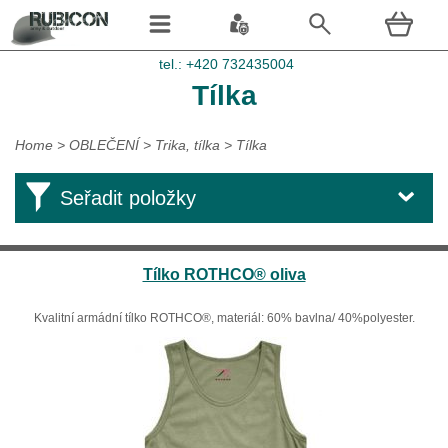
tel.: +420 732435004
Tílka
Home
>
OBLEČENÍ
>
Trika, tílka
>
Tílka
Seřadit položky
Tílko ROTHCO® oliva
Kvalitní armádní tílko ROTHCO®, materiál: 60% bavlna/ 40%polyester.