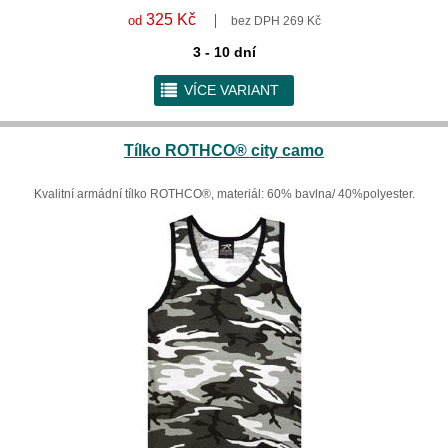
325 Kč
od
bez DPH 269 Kč
3 - 10 dní
r
VÍCE VARIANT
Tílko ROTHCO® city camo
Kvalitní armádní tílko ROTHCO®, materiál: 60% bavlna/ 40%polyester.