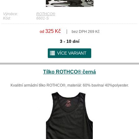
Výrobce:
ROTHCO®
Kód:
6601-S
325 Kč
od
bez DPH 269 Kč
3 - 10 dní
r
VÍCE VARIANT
Tílko ROTHCO® černá
Kvalitní armádní tílko ROTHCO®, materiál: 60% bavlna/ 40%polyester.