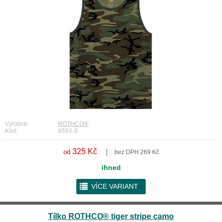
Výrobce:
ROTHCO®
Kód:
9593-S
325 Kč
od
bez DPH 269 Kč
ihned
r
VÍCE VARIANT
Tílko ROTHCO® tiger stripe camo