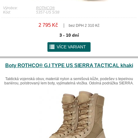
Výrobce:
ROTHCO®
Kód:
5357-US 5/38
2 795 Kč
bez DPH 2 310 Kč
3 - 10 dní
r
VÍCE VARIANT
Boty ROTHCO® G.I TYPE US SIERRA TACTICAL khaki
Taktická vojenská obuv, materiál nylon a semišová kůže, podešev s tepelnou
bariérou, polstrovaný lem boty, vyjímatelná vložka. Odolná podrážka SIERRA.