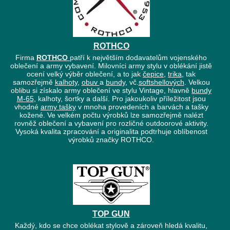
ROTHCO
Firma
ROTHCO
patří k největším dodavatelům vojenského
oblečení a army vybavení. Milovníci army stylu v oblékání jistě
ocení velký výběr oblečení, a to jak
čepice
,
trika
, tak
samozřejmě
kalhoty
,
obuv
a
bundy
, vč.
softshellových
. Velkou
oblibu si získalo army oblečení ve stylu Vintage, hlavně
bundy
M-65
, kalhoty, šortky a další. Pro jakoukoliv příležitost jsou
vhodné
army tašky
v mnoha provedeních a barvách a tašky
kožené. Ve velkém počtu výrobků lze samozřejmě nalézt
rovněž oblečení a vybavení pro rozličné outdoorové aktivity.
Vysoká kvalita zpracování a originalita podtrhuje oblíbenost
výrobků značky ROTHCO.
TOP GUN
Každý, kdo se chce oblékat stylově a zároveň hledá kvalitu,