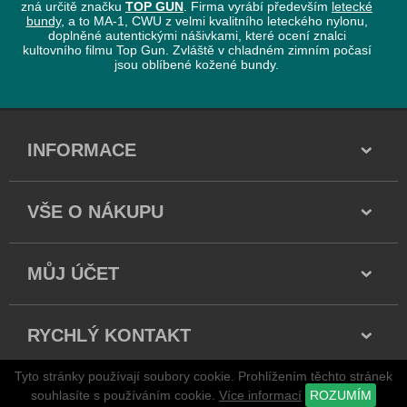
zná určitě značku
TOP GUN
. Firma vyrábí především
letecké
bundy
, a to MA-1, CWU z velmi kvalitního leteckého nylonu,
doplněné autentickými nášivkami, které ocení znalci
kultovního filmu Top Gun. Zvláště v chladném zimním počasí
jsou oblíbené kožené bundy.
INFORMACE
VŠE O NÁKUPU
MŮJ ÚČET
RYCHLÝ KONTAKT
Tyto stránky používají soubory cookie. Prohlížením těchto stránek
Copyright 2026 všechna práva vyhrazena
souhlasíte s používáním cookie.
Více informací
ROZUMÍM
stránky jsou vytvářeny a spravovány publikačním systémem
adSYSTEM
.