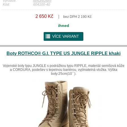
Výrobce:
MAGNUM®
Kód:
604100-40
2 650 Kč
bez DPH 2 190 Kč
ihned
r
VÍCE VARIANT
Boty ROTHCO® G.I. TYPE US JUNGLE RIPPLE khaki
Vojenské boty typu JUNGLE s podrážkou typu RIPPLE, materiál semišová kůže
a CORDURA, podešev s tepelnou bariérou, vyjímatelná vložka. Výška
boty:25cm(10´´).