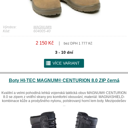
Výrobce:
MAGNUM®
Kód:
604005-40
2 150 Kč
bez DPH 1 777 Kč
3 - 10 dní
r
VÍCE VARIANT
Boty HI-TEC MAGNUM® CENTURION 8.0 ZIP černá
Kvalitní a velmi pohodlná lehká vojenská taktická obuv MAGNUM® CENTURION
8.0 se zipem z vnitřní strany pro komfortní obouvání, materiál: MAGNASHIELD-
kombinace kůže a prodyšného nylonu, polstrovaný horní lem boty. Mezipodešev
...