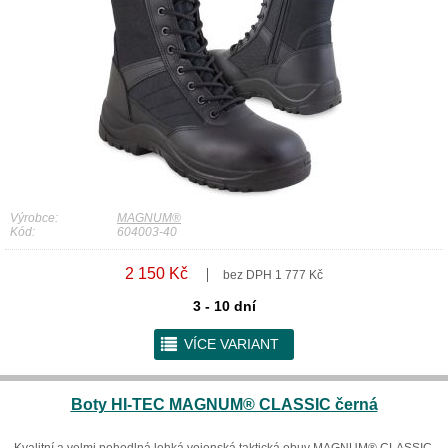
Výrobce:
MAGNUM®
Kód:
604003-40
2 150 Kč
bez DPH 1 777 Kč
3 - 10 dní
r
VÍCE VARIANT
Boty HI-TEC MAGNUM® CLASSIC černá