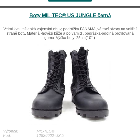
Boty MIL-TEC® US JUNGLE černá
Velmi kvalitní lehká vojenská obuv, podrážka PANAMA, větrací otvory na vnitřní
straně boty. Materiál-hovězí kůže a polyamid , podrážka-odolná profilovaná
guma. Výška boty: 25cm(10´´).
Výrobce:
MIL-TEC®
Kód:
12826002-US 5