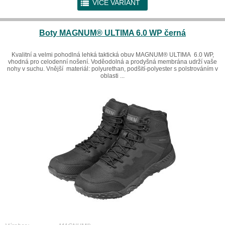
r
VÍCE VARIANT
Boty MAGNUM® ULTIMA 6.0 WP černá
Kvalitní a velmi pohodlná lehká taktická obuv MAGNUM® ULTIMA 6.0 WP,
vhodná pro celodenní nošení. Voděodolná a prodyšná membrána udrží vaše
nohy v suchu. Vnější materiál: polyurethan, podšití-polyester s polstrováním v
oblasti ...