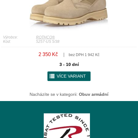
Výrobce:
ROTHCO®
Kód:
5257-US 5/38
2 350 Kč
bez DPH 1 942 Kč
3 - 10 dní
r
VÍCE VARIANT
Nacházíte se v kategorii:
Obuv armádní