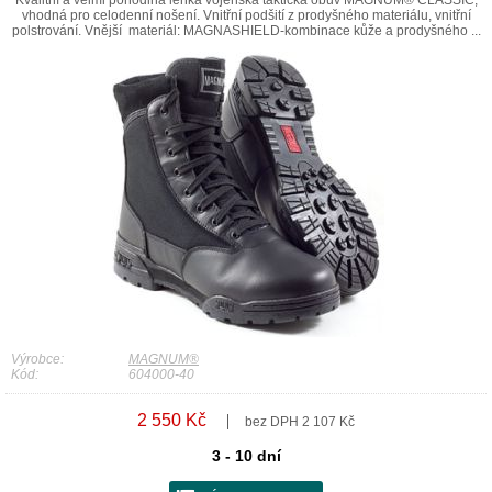
Kvalitní a velmi pohodlná lehká vojenská taktická obuv MAGNUM® CLASSIC,
vhodná pro celodenní nošení. Vnitřní podšití z prodyšného materiálu, vnitřní
polstrování. Vnější materiál: MAGNASHIELD-kombinace kůže a prodyšného ...
Výrobce:
MAGNUM®
Kód:
604000-40
2 550 Kč
bez DPH 2 107 Kč
3 - 10 dní