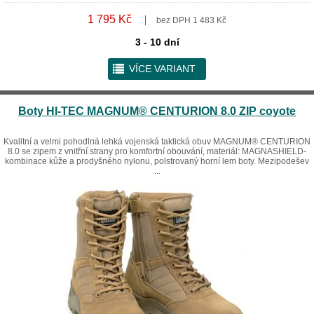
1 795 Kč
bez DPH 1 483 Kč
3 - 10 dní
r
VÍCE VARIANT
Boty HI-TEC MAGNUM® CENTURION 8.0 ZIP coyote
Kvalitní a velmi pohodlná lehká vojenská taktická obuv MAGNUM® CENTURION
8.0 se zipem z vnitřní strany pro komfortní obouvání, materiál: MAGNASHIELD-
kombinace kůže a prodyšného nylonu, polstrovaný horní lem boty. Mezipodešev
...