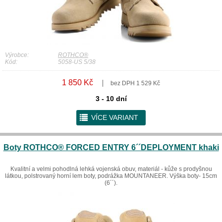
Výrobce:
ROTHCO®
Kód:
5058-US 5/38
1 850 Kč
bez DPH 1 529 Kč
3 - 10 dní
r
VÍCE VARIANT
Boty ROTHCO® FORCED ENTRY 6´´DEPLOYMENT khaki
Kvalitní a velmi pohodlná lehká vojenská obuv, materiál - kůže s prodyšnou
látkou, polstrovaný horní lem boty, podrážka MOUNTANEER. Výška boty- 15cm
(6´´).