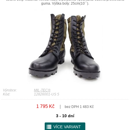
guma. Výška boty: 25cm(10´´).
Výrobce:
MIL-TEC®
Kód:
12826001-US 5
1 795 Kč
bez DPH 1 483 Kč
3 - 10 dní
r
VÍCE VARIANT