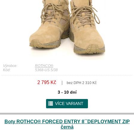
Výrobce:
ROTHCO®
Kód:
5368-US 5/38
2 795 Kč
bez DPH 2 310 Kč
3 - 10 dní
r
VÍCE VARIANT
Boty ROTHCO® FORCED ENTRY 8´´DEPLOYMENT ZIP
černá