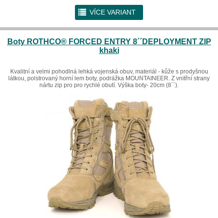
r
VÍCE VARIANT
Boty ROTHCO® FORCED ENTRY 8´´DEPLOYMENT ZIP
khaki
Kvalitní a velmi pohodlná lehká vojenská obuv, materiál - kůže s prodyšnou
látkou, polstrovaný horní lem boty, podrážka MOUNTAINEER. Z vnitřní strany
nártu zip pro pro rychlé obutí. Výška boty- 20cm (8´´).