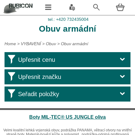
tel.: +420 732435004
Obuv armádní
Home
>
VYBAVENÍ
>
Obuv
>
Obuv armádní
Upřesnit cenu
Upřesnit značku
Seřadit položky
Boty MIL-TEC® US JUNGLE oliva
Velmi kvalitní lehká vojenská obuv, podrážka PANAMA, větrací otvory na vnitřní
straně boty. Materiál-hovězí kůže a polyamid , podrážka-odolná profilovaná