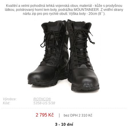
Kvalitní a velmi pohodlná lehká vojenská obuv, materiál - kůže s prodyšnou
látkou, polstrovaný horní lem boty, podrážka MOUNTAINEER. Z vnitřní strany
nártu zip pro pro rychlé obutí. Výška boty - 20cm (8´´).
Výrobce:
ROTHCO®
Kód:
5358-US 5/38
2 795 Kč
bez DPH 2 310 Kč
3 - 10 dní