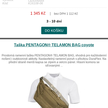
Výrobce:
PENTAGON
Kód:
K16108-06
1 345 Kč
bez DPH 1 112 Kč
3 - 10 dní
DO KOŠÍKU
Taška PENTAGON® TELAMON BAG coyote
Prostorná ramenní taška PENTAGON® TELAMON BAG, vhodná pro každodenní
nošení i outdoorové aktivity. Nastavitelný ramenní poruh s přezkou DuraFlex. Na
přední straně menší kapsa se zipem a velcro pánel. Hlavní komora se
síťovanými ...