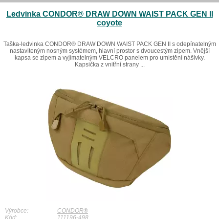
Ledvinka CONDOR® DRAW DOWN WAIST PACK GEN II
coyote
Taška-ledvinka CONDOR® DRAW DOWN WAIST PACK GEN II s odepínatelným
nastaviteným nosným systémem, hlavní prostor s dvoucestým zipem. Vnější
kapsa se zipem a vyjímatelným VELCRO panelem pro umístění nášivky.
Kapsička z vnitřní strany ...
Výrobce:
CONDOR®
Kód:
111196-498