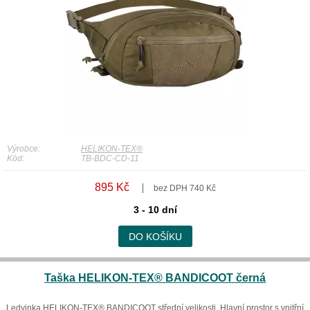
Výrobce:
HELIKON-TEX®
Kód:
TB-BDC-CD-11
895 Kč
bez DPH 740 Kč
3 - 10 dní
DO KOŠÍKU
Taška HELIKON-TEX® BANDICOOT černá
Ledvinka HELIKON-TEX® BANDICOOT střední velikosti. Hlavní prostor s vnitřní