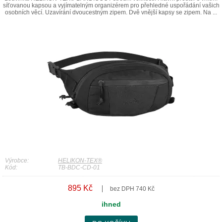
síťovanou kapsou a vyjímatelným organizérem pro přehledné uspořádání vašich
osobních věcí. Uzavírání dvoucestným zipem. Dvě vnější kapsy se zipem. Na ...
Výrobce:
HELIKON-TEX®
Kód:
TB-BDC-CD-01
895 Kč
bez DPH 740 Kč
ihned