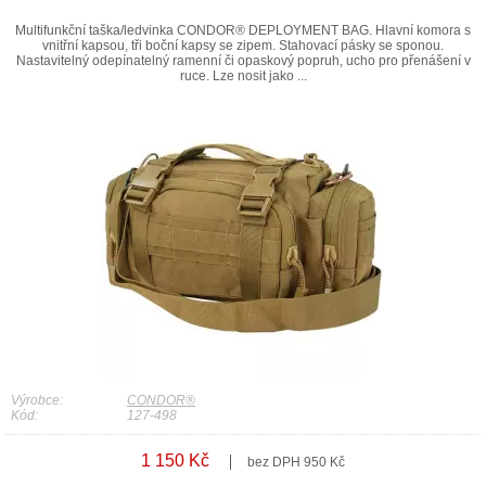
Multifunkční taška/ledvinka CONDOR® DEPLOYMENT BAG. Hlavní komora s
vnitřní kapsou, tři boční kapsy se zipem. Stahovací pásky se sponou.
Nastavitelný odepínatelný ramenní či opaskový popruh, ucho pro přenášení v
ruce. Lze nosit jako ...
Výrobce:
CONDOR®
Kód:
127-498
1 150 Kč
bez DPH 950 Kč