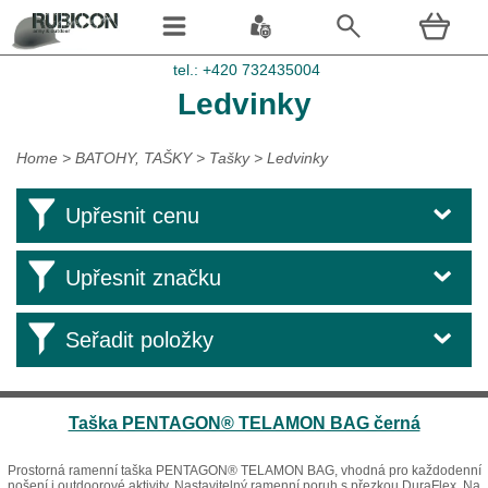
tel.: +420 732435004
Ledvinky
Home
>
BATOHY, TAŠKY
>
Tašky
>
Ledvinky
Upřesnit cenu
Upřesnit značku
Seřadit položky
Taška PENTAGON® TELAMON BAG černá
Prostorná ramenní taška PENTAGON® TELAMON BAG, vhodná pro každodenní
nošení i outdoorové aktivity. Nastavitelný ramenní poruh s přezkou DuraFlex. Na