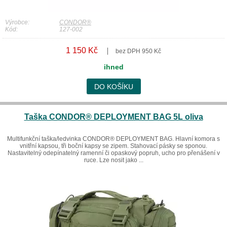
Výrobce:
CONDOR®
Kód:
127-002
1 150 Kč
bez DPH 950 Kč
ihned
DO KOŠÍKU
Taška CONDOR® DEPLOYMENT BAG 5L oliva
Multifunkční taška/ledvinka CONDOR® DEPLOYMENT BAG. Hlavní komora s
vnitřní kapsou, tři boční kapsy se zipem. Stahovací pásky se sponou.
Nastavitelný odepínatelný ramenní či opaskový popruh, ucho pro přenášení v
ruce. Lze nosit jako ...