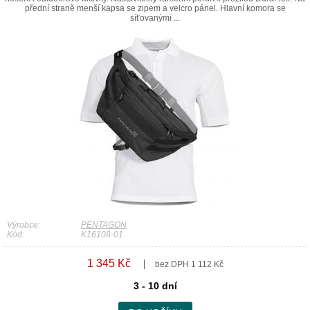
přední straně menší kapsa se zipem a velcro pánel. Hlavní komora se
síťovanými ...
Výrobce:
PENTAGON
Kód:
K16108-01
1 345 Kč
bez DPH 1 112 Kč
3 - 10 dní