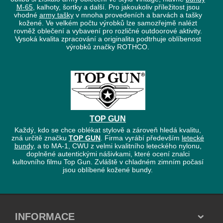
M-65
, kalhoty, šortky a další. Pro jakoukoliv příležitost jsou
vhodné
army tašky
v mnoha provedeních a barvách a tašky
kožené. Ve velkém počtu výrobků lze samozřejmě nalézt
rovněž oblečení a vybavení pro rozličné outdoorové aktivity.
Vysoká kvalita zpracování a originalita podtrhuje oblíbenost
výrobků značky ROTHCO.
TOP GUN
Každý, kdo se chce oblékat stylově a zároveň hledá kvalitu,
zná určitě značku
TOP GUN
. Firma vyrábí především
letecké
bundy
, a to MA-1, CWU z velmi kvalitního leteckého nylonu,
doplněné autentickými nášivkami, které ocení znalci
kultovního filmu Top Gun. Zvláště v chladném zimním počasí
jsou oblíbené kožené bundy.
INFORMACE