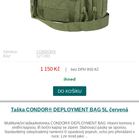
Výrobce:
CONDOR®
Kód:
127-001
1 150 Kč
bez DPH 950 Kč
ihned
DO KOŠÍKU
Taška CONDOR® DEPLOYMENT BAG 5L červená
Multifunkční taška/ledvinka CONDOR® DEPLOYMENT BAG. Hlavní komora s
vnitřní kapsou, tři boční kapsy se zipem. Stahovací pásky se sponou.
Nastavitelný odepínatelný ramenní či opaskový popruh, ucho pro přenášení v
ruce. Lze nosit jako ...