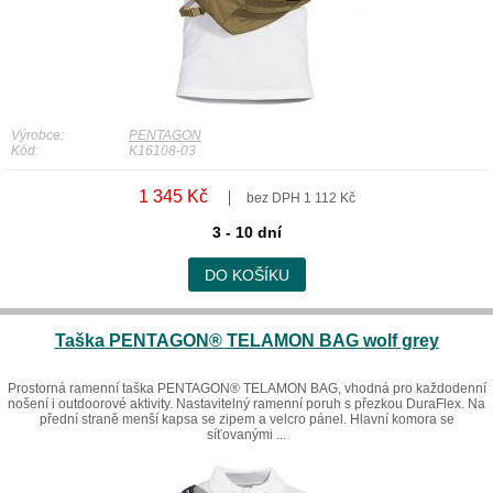
Výrobce:
PENTAGON
Kód:
K16108-03
1 345 Kč
bez DPH 1 112 Kč
3 - 10 dní
DO KOŠÍKU
Taška PENTAGON® TELAMON BAG wolf grey
Prostorná ramenní taška PENTAGON® TELAMON BAG, vhodná pro každodenní
nošení i outdoorové aktivity. Nastavitelný ramenní poruh s přezkou DuraFlex. Na
přední straně menší kapsa se zipem a velcro pánel. Hlavní komora se
síťovanými ...