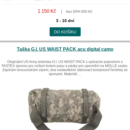
1 150 Kč
bez DPH 950 Kč
3 - 10 dní
DO KOŠÍKU
Taška G.I. US WAIST PACK acu digital camo
Originální US Army ledvinka G.I. US WAIST PACK s upínacím popruhem s
FASTEX sponou pro nošení kolem pasu a pásky pro upevnění na MOLLE vazbu.
Zapínání dvoucestným zipem, dva nastavitelné stahovací-kompresní řemínky se
sponami. Materiál: ...