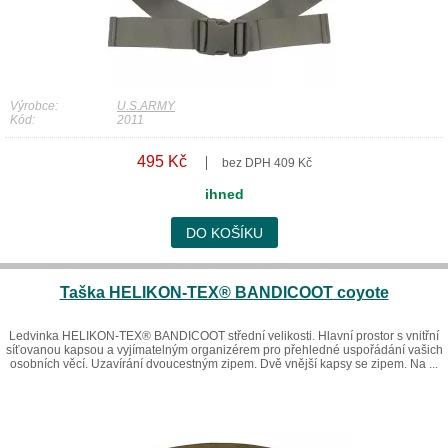
Výrobce:
U.S.ARMY
Kód:
2011
495 Kč
bez DPH 409 Kč
ihned
DO KOŠÍKU
Taška HELIKON-TEX® BANDICOOT coyote
Ledvinka HELIKON-TEX® BANDICOOT střední velikosti. Hlavní prostor s vnitřní
síťovanou kapsou a vyjímatelným organizérem pro přehledné uspořádání vašich
osobních věcí. Uzavírání dvoucestným zipem. Dvě vnější kapsy se zipem. Na ...