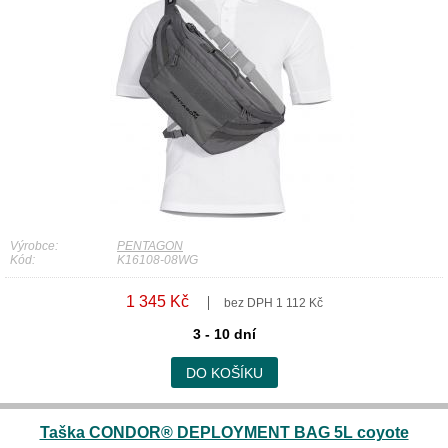
Výrobce:
PENTAGON
Kód:
K16108-08WG
1 345 Kč
bez DPH 1 112 Kč
3 - 10 dní
DO KOŠÍKU
Taška CONDOR® DEPLOYMENT BAG 5L coyote