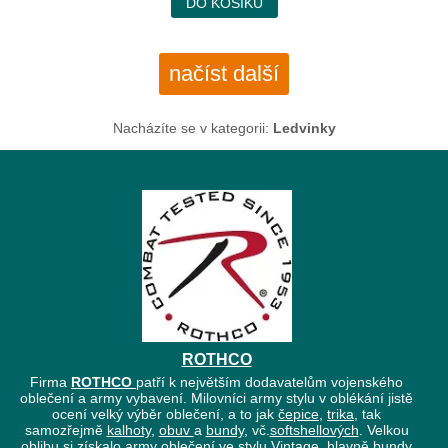
DO KOŠÍKU
načíst další
Nacházíte se v kategorii:
Ledvinky
ROTHCO
Firma
ROTHCO
patří k největším dodavatelům vojenského
oblečení a army vybavení. Milovníci army stylu v oblékání jistě
ocení velký výběr oblečení, a to jak
čepice
,
trika
, tak
samozřejmě
kalhoty
,
obuv
a
bundy
, vč.
softshellových
. Velkou
oblibu si získalo army oblečení ve stylu Vintage, hlavně
bundy