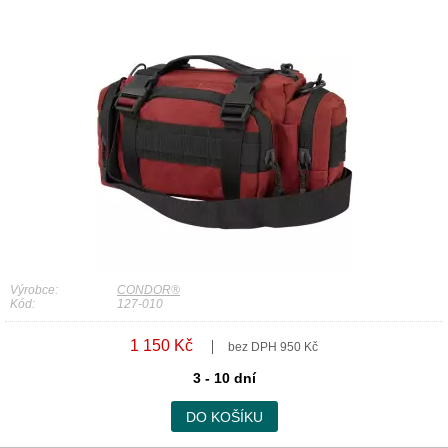
Výrobce:
CONDOR®
Kód:
127-010
1 150 Kč
bez DPH 950 Kč
3 - 10 dní
DO KOŠÍKU