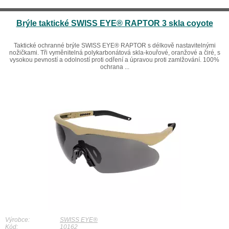
Brýle taktické SWISS EYE® RAPTOR 3 skla coyote
Taktické ochranné brýle SWISS EYE® RAPTOR s délkově nastavitelnými
nožičkami. Tři vyměnitelná polykarbonátová skla-kouřové, oranžové a čiré, s
vysokou pevností a odolností proti odření a úpravou proti zamlžování. 100%
ochrana ...
Výrobce:
SWISS EYE®
Kód:
10162