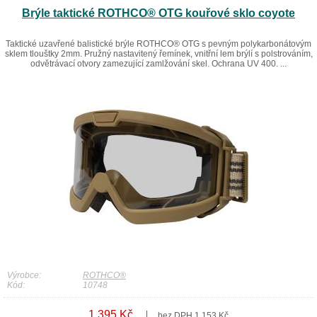
Brýle taktické ROTHCO® OTG kouřové sklo coyote
Taktické uzavřené balistické brýle ROTHCO® OTG s pevným polykarbonátovým
sklem tlouštky 2mm. Pružný nastavitený řemínek, vnitřní lem brýlí s polstrováním,
odvětrávací otvory zamezující zamlžování skel. Ochrana UV 400. ...
Výrobce:
ROTHCO®
Kód:
10748
1 395 Kč
bez DPH 1 153 Kč