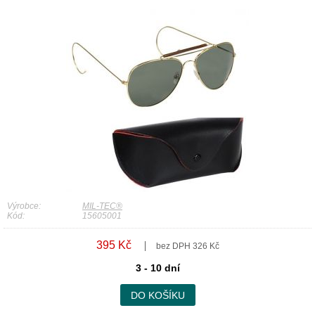
Výrobce:
MIL-TEC®
Kód:
15605001
395 Kč
bez DPH 326 Kč
3 - 10 dní
DO KOŠÍKU