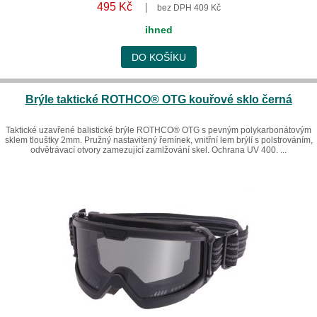
495 Kč
bez DPH 409 Kč
ihned
DO KOŠÍKU
Brýle taktické ROTHCO® OTG kouřové sklo černá
Taktické uzavřené balistické brýle ROTHCO® OTG s pevným polykarbonátovým
sklem tlouštky 2mm. Pružný nastavitený řemínek, vnitřní lem brýlí s polstrováním,
odvětrávací otvory zamezující zamlžování skel. Ochrana UV 400. ...