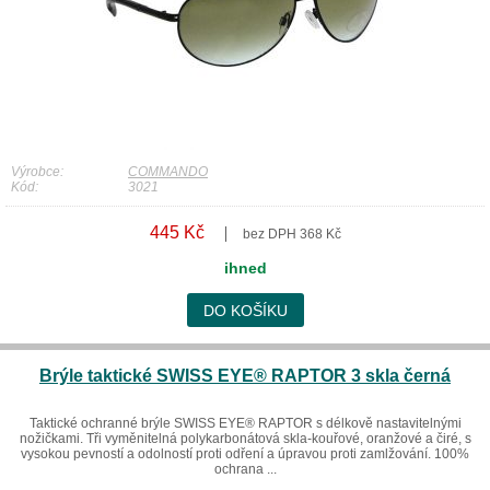
Výrobce:
COMMANDO
Kód:
3021
445 Kč
bez DPH 368 Kč
ihned
DO KOŠÍKU
Brýle taktické SWISS EYE® RAPTOR 3 skla černá
Taktické ochranné brýle SWISS EYE® RAPTOR s délkově nastavitelnými
nožičkami. Tři vyměnitelná polykarbonátová skla-kouřové, oranžové a čiré, s
vysokou pevností a odolností proti odření a úpravou proti zamlžování. 100%
ochrana ...