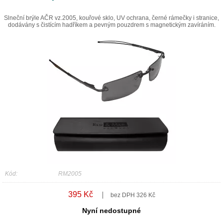
Slneční brýle AČR vz.2005, kouřové sklo, UV ochrana, černé rámečky i stranice,
dodávány s čistícím hadříkem a pevným pouzdrem s magnetickým zavíráním.
Kód:
RM2005
395 Kč
bez DPH 326 Kč
Nyní nedostupné