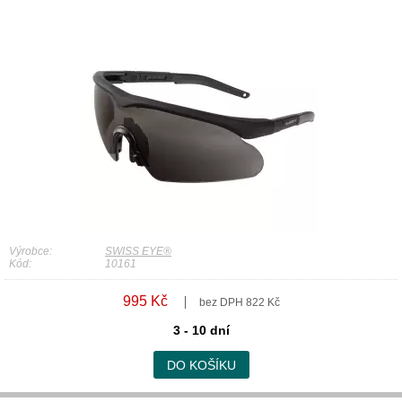
Výrobce:
SWISS EYE®
Kód:
10161
995 Kč
bez DPH 822 Kč
3 - 10 dní
DO KOŠÍKU