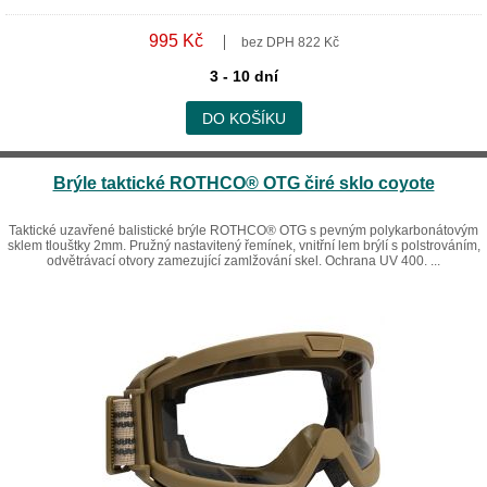
995 Kč
bez DPH 822 Kč
3 - 10 dní
DO KOŠÍKU
Brýle taktické ROTHCO® OTG čiré sklo coyote
Taktické uzavřené balistické brýle ROTHCO® OTG s pevným polykarbonátovým
sklem tlouštky 2mm. Pružný nastavitený řemínek, vnitřní lem brýlí s polstrováním,
odvětrávací otvory zamezující zamlžování skel. Ochrana UV 400. ...