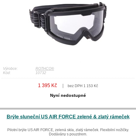
Výrobce:
ROTHCO®
Kód:
10732
1 395 Kč
bez DPH 1 153 Kč
Nyní nedostupné
Brýle sluneční US AIR FORCE zelené & zlatý rámeček
Pilotní brýle US AIR FORCE, zelená skla, zlatý rámeček. Flexibilní nožičky.
Dodávány s pouzdrem.