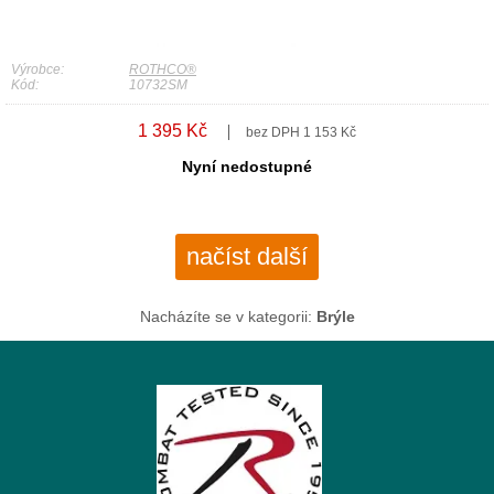
Výrobce:
ROTHCO®
Kód:
10732SM
1 395 Kč
bez DPH 1 153 Kč
Nyní nedostupné
načíst další
Nacházíte se v kategorii:
Brýle