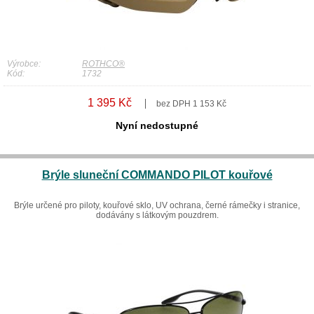
Výrobce:
ROTHCO®
Kód:
1732
1 395 Kč
bez DPH 1 153 Kč
Nyní nedostupné
Brýle sluneční COMMANDO PILOT kouřové
Brýle určené pro piloty, kouřové sklo, UV ochrana, černé rámečky i stranice,
dodávány s látkovým pouzdrem.