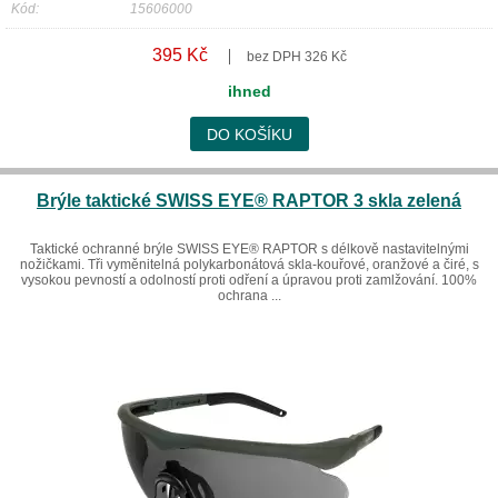
Kód:
15606000
395 Kč
bez DPH 326 Kč
ihned
DO KOŠÍKU
Brýle taktické SWISS EYE® RAPTOR 3 skla zelená
Taktické ochranné brýle SWISS EYE® RAPTOR s délkově nastavitelnými
nožičkami. Tři vyměnitelná polykarbonátová skla-kouřové, oranžové a čiré, s
vysokou pevností a odolností proti odření a úpravou proti zamlžování. 100%
ochrana ...