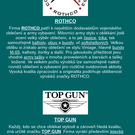
ROTHCO
Firma
ROTHCO
patří k největším dodavatelům vojenského
oblečení a army vybavení. Milovníci army stylu v oblékání jistě
ocení velký výběr oblečení, a to jak
čepice
,
trika
, tak
samozřejmě
kalhoty
,
obuv
a
bundy
, vč.
softshellových
. Velkou
oblibu si získalo army oblečení ve stylu Vintage, hlavně
bundy
M-65
, kalhoty, šortky a další. Pro jakoukoliv příležitost jsou
vhodné
army tašky
v mnoha provedeních a barvách a tašky
kožené. Ve velkém počtu výrobků lze samozřejmě nalézt
rovněž oblečení a vybavení pro rozličné outdoorové aktivity.
Vysoká kvalita zpracování a originalita podtrhuje oblíbenost
výrobků značky ROTHCO.
TOP GUN
Každý, kdo se chce oblékat stylově a zároveň hledá kvalitu,
zná určitě značku
TOP GUN
. Firma vyrábí především
letecké