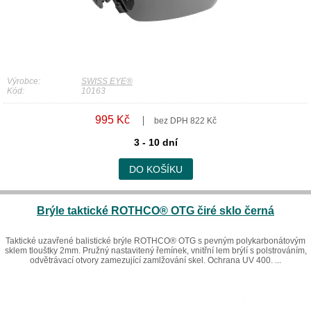
Výrobce:
SWISS EYE®
Kód:
10163
995 Kč
bez DPH 822 Kč
3 - 10 dní
DO KOŠÍKU
Brýle taktické ROTHCO® OTG čiré sklo černá
Taktické uzavřené balistické brýle ROTHCO® OTG s pevným polykarbonátovým
sklem tlouštky 2mm. Pružný nastavitený řemínek, vnitřní lem brýlí s polstrováním,
odvětrávací otvory zamezující zamlžování skel. Ochrana UV 400. ...