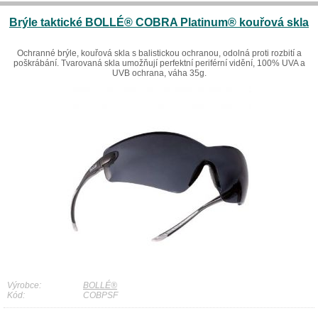
Brýle taktické BOLLÉ® COBRA Platinum® kouřová skla
Ochranné brýle, kouřová skla s balistickou ochranou, odolná proti rozbití a
poškrábání. Tvarovaná skla umožňují perfektní periférní vidění, 100% UVA a
UVB ochrana, váha 35g.
Výrobce:
BOLLÉ®
Kód:
COBPSF