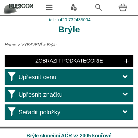
tel.: +420 732435004
Brýle
Home
>
VYBAVENÍ
>
Brýle
ZOBRAZIT PODKATEGORIE
Upřesnit cenu
Upřesnit značku
Seřadit položky
Brýle sluneční AČR vz.2005 kouřové