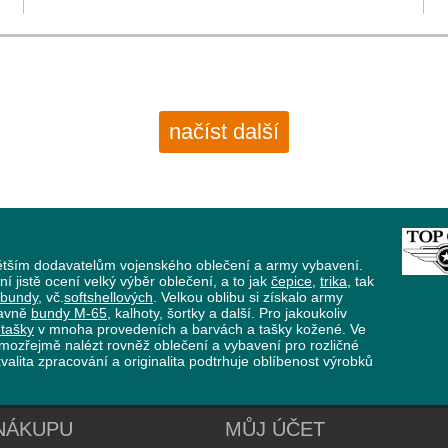
načíst další
větším dodavatelům vojenského oblečení a army vybavení.
ní jistě ocení velký výběr oblečení, a to jak
čepice
,
trika
, tak
bundy
, vč.
softshellových
. Velkou oblibu si získalo army
lavně
bundy M-65
, kalhoty, šortky a další. Pro jakoukoliv
tašky
v mnoha provedeních a barvách a tašky kožené. Ve
mozřejmě nalézt rovněž oblečení a vybavení pro rozličné
valita zpracování a originalita podtrhuje oblíbenost výrobků
NÁKUPU
MŮJ ÚČET