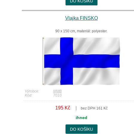
DO KOŠÍKU
Vlajka FINSKO
90 x 150 cm, materiál: polyester.
Výrobce:
MMB
Kód:
7010
195 Kč
bez DPH 161 Kč
ihned
DO KOŠÍKU