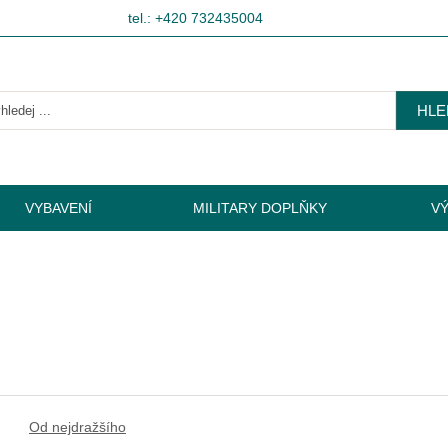
tel.: +420 732435004
HLE
VYBAVENÍ
MILITARY DOPLŇKY
V
Od nejdražšího