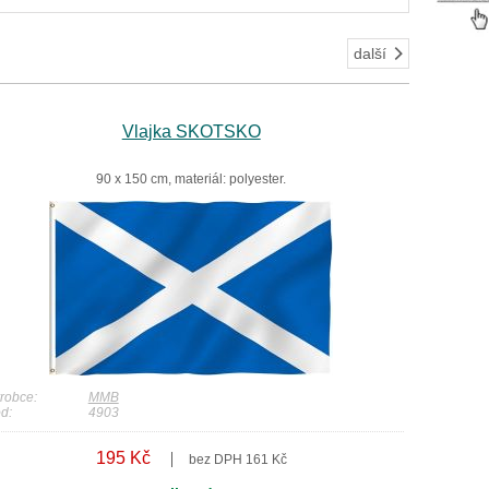
další
Vlajka SKOTSKO
90 x 150 cm, materiál: polyester.
robce:
MMB
d:
4903
195 Kč
bez DPH 161 Kč