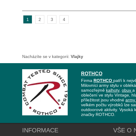
1
2
3
4
Nacházíte se v kategorii:
Vlajky
ROTHCO
Firma
ROTHCO
patří k nej
Milovníci army stylu v obléká
samozřejmě
kalhoty
,
obuv
a
oblečení ve stylu Vintage, h
příležitost jsou vhodné
army 
velkém počtu výrobků lze sa
outdoorové aktivity. Vysoká k
značky ROTHCO.
INFORMACE
VŠE O 