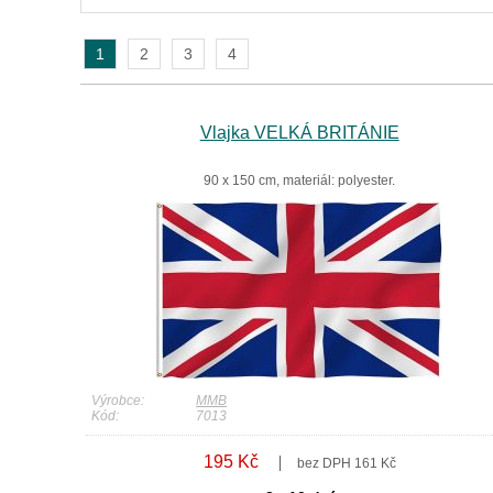
1
2
3
4
Vlajka VELKÁ BRITÁNIE
90 x 150 cm, materiál: polyester.
Výrobce:
MMB
Kód:
7013
195 Kč
bez DPH 161 Kč