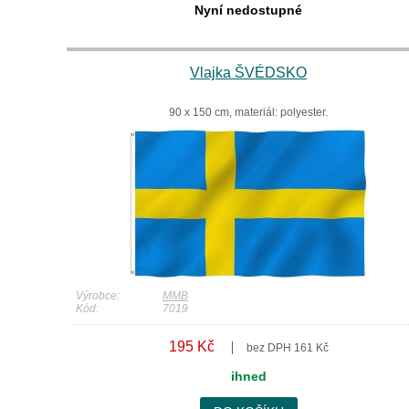
Nyní nedostupné
Vlajka ŠVÉDSKO
90 x 150 cm, materiál: polyester.
Výrobce:
MMB
Kód:
7019
195 Kč
bez DPH 161 Kč
ihned