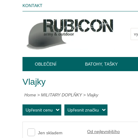
KONTAKT
OBLEČENÍ
BATOHY, TAŠKY
Vlajky
Home
>
MILITARY DOPLŇKY
>
Vlajky
Upřesnit cenu
Upřesnit značku
Od nejlevnějšího
Jen skladem