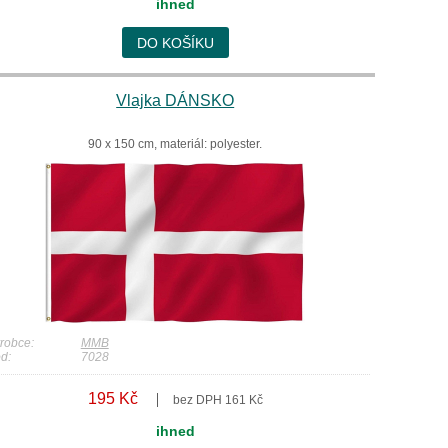
ihned
DO KOŠÍKU
Vlajka DÁNSKO
90 x 150 cm, materiál: polyester.
robce:
MMB
d:
7028
195 Kč
bez DPH 161 Kč
ihned