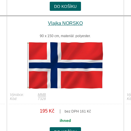
DO KOŠÍKU
Vlajka NORSKO
90 x 150 cm, materiál: polyester.
Výrobce:
MMB
Vý
Kód:
7328
Kó
195 Kč
bez DPH 161 Kč
ihned