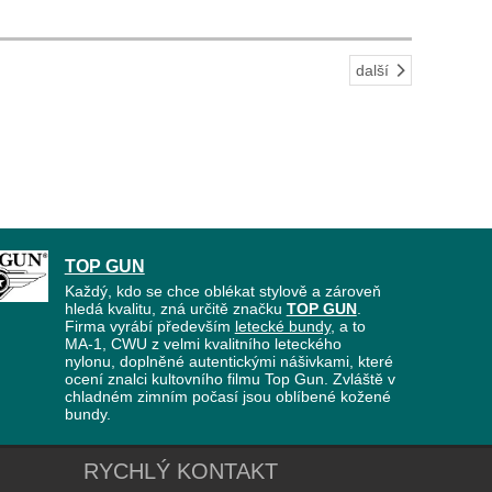
další
TOP GUN
Každý, kdo se chce oblékat stylově a zároveň
hledá kvalitu, zná určitě značku
TOP GUN
.
Firma vyrábí především
letecké bundy
, a to
MA-1, CWU z velmi kvalitního leteckého
nylonu, doplněné autentickými nášivkami, které
ocení znalci kultovního filmu Top Gun. Zvláště v
chladném zimním počasí jsou oblíbené kožené
bundy.
RYCHLÝ KONTAKT