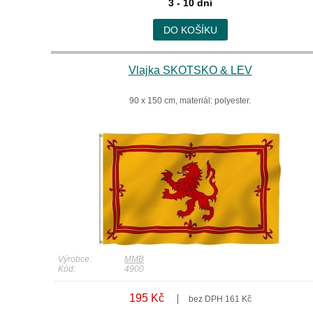
3 - 10 dní
DO KOŠÍKU
Vlajka SKOTSKO & LEV
90 x 150 cm, materiál: polyester.
Výrobce:
MMB
Kód:
4900
195 Kč
bez DPH 161 Kč