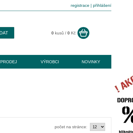
registrace
|
přihlášení
DAT
0
kusů /
0
Kč
ÝPRODEJ
VÝROBCI
NOVINKY
počet na stránce: