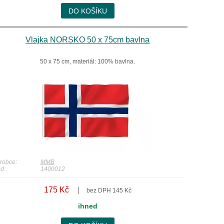
DO KOŠÍKU
Vlajka NORSKO 50 x 75cm bavlna
50 x 75 cm, materiál: 100% bavlna.
robce:
MMB
d:
1400012
175 Kč
bez DPH 145 Kč
ihned