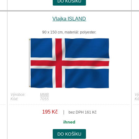
DO KOŠÍKU
Vlajka ISLAND
90 x 150 cm, materiál: polyester.
Výrobce:
MMB
Vý
Kód:
7055
Kó
195 Kč
bez DPH 161 Kč
ihned
DO KOŠÍKU