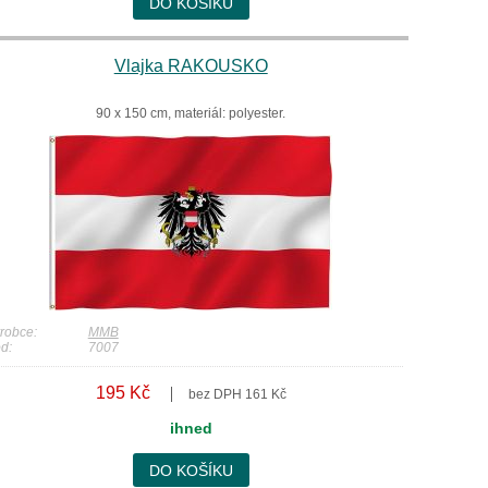
DO KOŠÍKU
Vlajka RAKOUSKO
90 x 150 cm, materiál: polyester.
robce:
MMB
d:
7007
195 Kč
bez DPH 161 Kč
ihned
DO KOŠÍKU