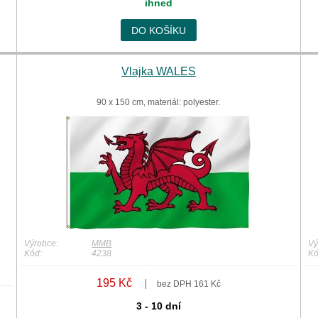
ihned
DO KOŠÍKU
Vlajka WALES
90 x 150 cm, materiál: polyester.
Výrobce:
MMB
Vý
Kód:
4238
Kó
195 Kč
bez DPH 161 Kč
3 - 10 dní