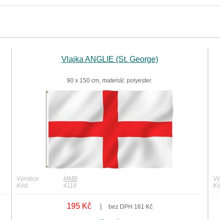
Vlajka ANGLIE (St. George)
90 x 150 cm, materiál: polyester.
Výrobce:
MMB
Vý
Kód:
4118
Kó
195 Kč
bez DPH 161 Kč