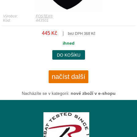
Výrobce:
FOSTEX®
Kód:
443501
445 Kč
bez DPH 368 Kč
ihned
DO KOŠÍKU
načíst další
Nacházíte se v kategorii:
nové zboží v e-shopu