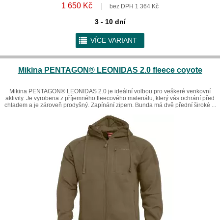
1 650 Kč
bez DPH 1 364 Kč
3 - 10 dní
r
VÍCE VARIANT
Mikina PENTAGON® LEONIDAS 2.0 fleece coyote
Mikina PENTAGON® LEONIDAS 2.0 je ideální volbou pro veškeré venkovní
aktivity. Je vyrobena z příjemného fleecového materiálu, který vás ochrání před
chladem a je zároveň prodyšný. Zapínání zipem. Bunda má dvě přední široké ...