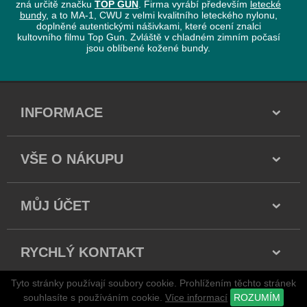
zná určitě značku
TOP GUN
. Firma vyrábí především
letecké
bundy
, a to MA-1, CWU z velmi kvalitního leteckého nylonu,
doplněné autentickými nášivkami, které ocení znalci
kultovního filmu Top Gun. Zvláště v chladném zimním počasí
jsou oblíbené kožené bundy.
INFORMACE
VŠE O NÁKUPU
MŮJ ÚČET
RYCHLÝ KONTAKT
Tyto stránky používají soubory cookie. Prohlížením těchto stránek
Copyright 2026 všechna práva vyhrazena
souhlasíte s používáním cookie.
Více informací
ROZUMÍM
stránky jsou vytvářeny a spravovány publikačním systémem
adSYSTEM
.