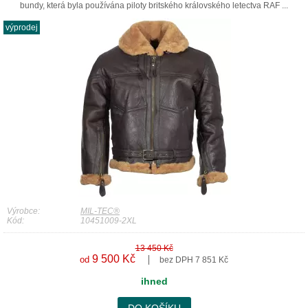
bundy, která byla používána piloty britského královského letectva RAF ...
výprodej
Výrobce:
MIL-TEC®
Kód:
10451009-2XL
13 450 Kč
9 500 Kč
od
bez DPH 7 851 Kč
ihned
DO KOŠÍKU