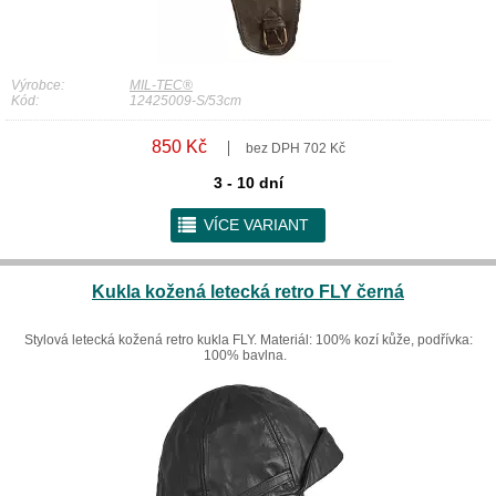
Výrobce:
MIL-TEC®
Kód:
12425009-S/53cm
850 Kč
bez DPH 702 Kč
3 - 10 dní
r
VÍCE VARIANT
Kukla kožená letecká retro FLY černá
Stylová letecká kožená retro kukla FLY. Materiál: 100% kozí kůže, podřívka:
100% bavlna.