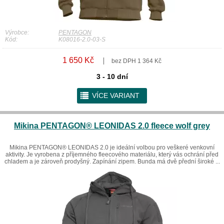
Výrobce:
PENTAGON
Kód:
K08016-2.0-03-S
1 650 Kč
bez DPH 1 364 Kč
3 - 10 dní
r
VÍCE VARIANT
Mikina PENTAGON® LEONIDAS 2.0 fleece wolf grey
Mikina PENTAGON® LEONIDAS 2.0 je ideální volbou pro veškeré venkovní
aktivity. Je vyrobena z příjemného fleecového materiálu, který vás ochrání před
chladem a je zároveň prodyšný. Zapínání zipem. Bunda má dvě přední široké ...