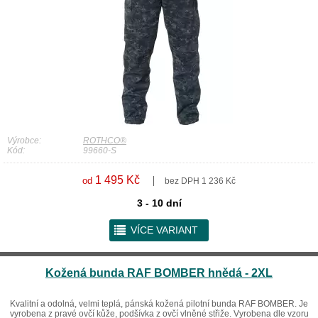
Výrobce:
ROTHCO®
Kód:
99660-S
1 495 Kč
od
bez DPH 1 236 Kč
3 - 10 dní
r
VÍCE VARIANT
Kožená bunda RAF BOMBER hnědá - 2XL
Kvalitní a odolná, velmi teplá, pánská kožená pilotní bunda RAF BOMBER. Je
vyrobena z pravé ovčí kůže, podšívka z ovčí vlněné střiže. Vyrobena dle vzoru