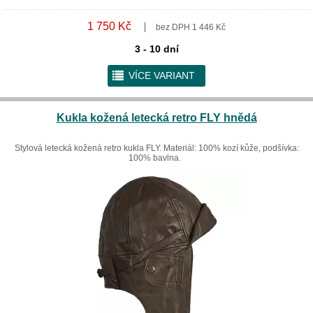
1 750 Kč
bez DPH 1 446 Kč
3 - 10 dní
r
VÍCE VARIANT
Kukla kožená letecká retro FLY hnědá
Stylová letecká kožená retro kukla FLY. Materiál: 100% kozí kůže, podšívka:
100% bavlna.