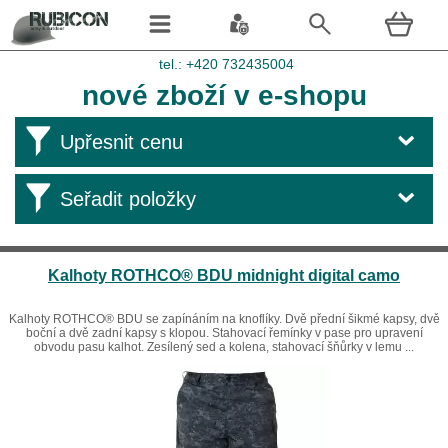
tel.: +420 732435004
nové zboží v e-shopu
Upřesnit cenu
Seřadit položky
Kalhoty ROTHCO® BDU midnight digital camo
Kalhoty ROTHCO® BDU se zapínáním na knoflíky. Dvě přední šikmé kapsy, dvě
boční a dvě zadní kapsy s klopou. Stahovací řemínky v pase pro upravení
obvodu pasu kalhot. Zesílený sed a kolena, stahovací šňůrky v lemu ...