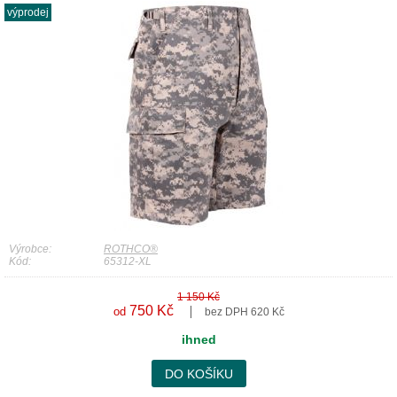
výprodej
Výrobce:
ROTHCO®
Kód:
65312-XL
1 150 Kč
750 Kč
od
bez DPH 620 Kč
ihned
DO KOŠÍKU