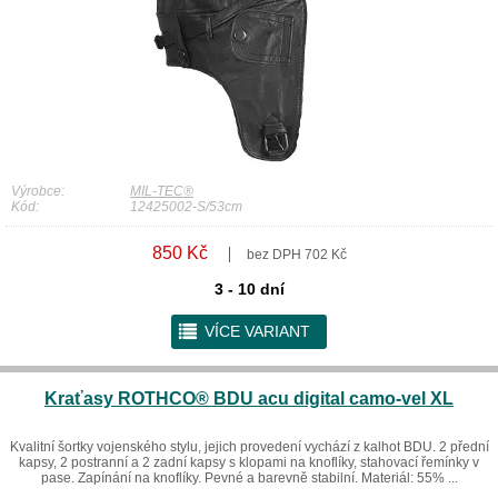
Výrobce:
MIL-TEC®
Kód:
12425002-S/53cm
850 Kč
bez DPH 702 Kč
3 - 10 dní
r
VÍCE VARIANT
Kraťasy ROTHCO® BDU acu digital camo-vel XL
Kvalitní šortky vojenského stylu, jejich provedení vychází z kalhot BDU. 2 přední
kapsy, 2 postranní a 2 zadní kapsy s klopami na knoflíky, stahovací řemínky v
pase. Zapínání na knoflíky. Pevné a barevně stabilní. Materiál: 55% ...