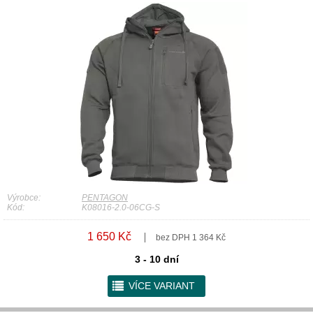
Výrobce:
PENTAGON
Kód:
K08016-2.0-06CG-S
1 650 Kč
bez DPH 1 364 Kč
3 - 10 dní
r
VÍCE VARIANT