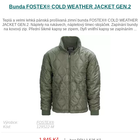
Bunda FOSTEX® COLD WEATHER JACKET GEN.2
Teplá a velmi lehká pánská prošívaná zimní bunda FOSTEX® COLD WEATHER
JACKET GEN.2. Náplety na rukávech, nápletový límec-stojáček. Zapínání bundy
na kovový zip. Přední šikmé kapsy se zipem, čtyři vnitřní kapsy se zapínáním ...
Výrobce:
FOSTEX®
Kód:
129522-M
1 845 Kč