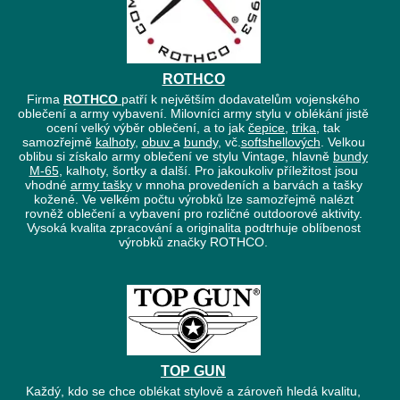
ROTHCO
Firma
ROTHCO
patří k největším dodavatelům vojenského
oblečení a army vybavení. Milovníci army stylu v oblékání jistě
ocení velký výběr oblečení, a to jak
čepice
,
trika
, tak
samozřejmě
kalhoty
,
obuv
a
bundy
, vč.
softshellových
. Velkou
oblibu si získalo army oblečení ve stylu Vintage, hlavně
bundy
M-65
, kalhoty, šortky a další. Pro jakoukoliv příležitost jsou
vhodné
army tašky
v mnoha provedeních a barvách a tašky
kožené. Ve velkém počtu výrobků lze samozřejmě nalézt
rovněž oblečení a vybavení pro rozličné outdoorové aktivity.
Vysoká kvalita zpracování a originalita podtrhuje oblíbenost
výrobků značky ROTHCO.
TOP GUN
Každý, kdo se chce oblékat stylově a zároveň hledá kvalitu,