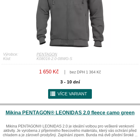
Výrobce:
PENTAGON
Kód:
K08016-2.0-08WG-S
1 650 Kč
bez DPH 1 364 Kč
3 - 10 dní
r
VÍCE VARIANT
Mikina PENTAGON® LEONIDAS 2.0 fleece camo green
Mikina PENTAGON® LEONIDAS 2.0 je ideální volbou pro veškeré venkovní
aktivity. Je vyrobena z příjemného fleecového materiálu, který vás ochrání před
chladem a je zároveň prodyšný. Zapínání zipem. Bunda má dvě přední široké ...