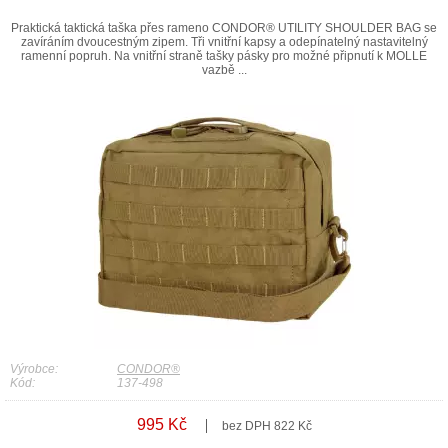
Praktická taktická taška přes rameno CONDOR® UTILITY SHOULDER BAG se
zavíráním dvoucestným zipem. Tři vnitřní kapsy a odepínatelný nastavitelný
ramenní popruh. Na vnitřní straně tašky pásky pro možné připnutí k MOLLE
vazbě ...
Výrobce:
CONDOR®
Kód:
137-498
995 Kč
bez DPH 822 Kč