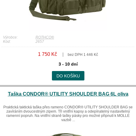
Výrobce:
ROTHCO®
Kód:
2657
1 750 Kč
bez DPH 1 446 Kč
3 - 10 dní
DO KOŠÍKU
Taška CONDOR® UTILITY SHOULDER BAG 6L oliva
Praktická taktická taška přes rameno CONDOR® UTILITY SHOULDER BAG se
zavíráním dvoucestným zipem. Tři vnitřní kapsy a odepínatelný nastavitelný
ramenní popruh. Na vnitřní straně tašky pásky pro možné připnutí k MOLLE
vazbě ...