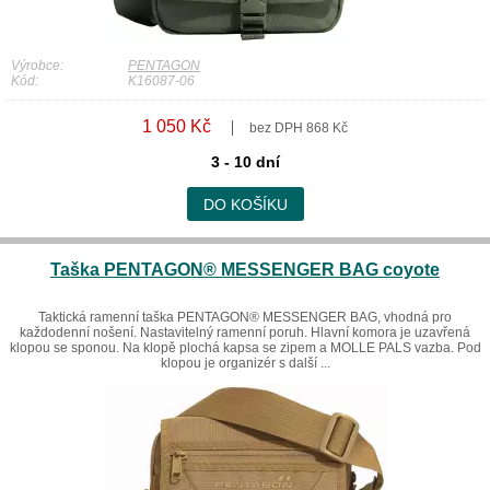
Výrobce:
PENTAGON
Kód:
K16087-06
1 050 Kč
bez DPH 868 Kč
3 - 10 dní
DO KOŠÍKU
Taška PENTAGON® MESSENGER BAG coyote
Taktická ramenní taška PENTAGON® MESSENGER BAG, vhodná pro
každodenní nošení. Nastavitelný ramenní poruh. Hlavní komora je uzavřená
klopou se sponou. Na klopě plochá kapsa se zipem a MOLLE PALS vazba. Pod
klopou je organizér s další ...