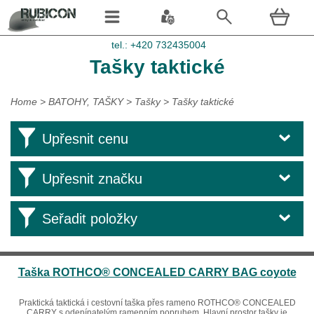
tel.: +420 732435004
Tašky taktické
Home
>
BATOHY, TAŠKY
>
Tašky
>
Tašky taktické
Upřesnit cenu
Upřesnit značku
Seřadit položky
Taška ROTHCO® CONCEALED CARRY BAG coyote
Praktická taktická i cestovní taška přes rameno ROTHCO® CONCEALED
CARRY s odepínatelým ramenním popruhem. Hlavní prostor tašky je