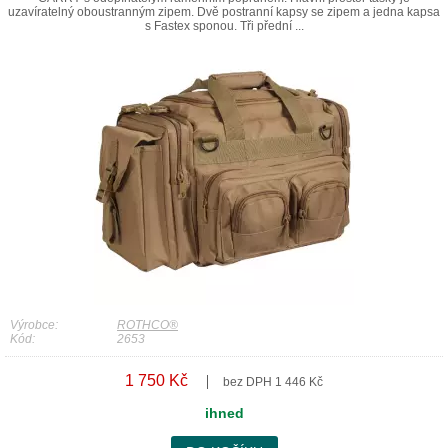
uzavíratelný oboustranným zipem. Dvě postranní kapsy se zipem a jedna kapsa
s Fastex sponou. Tři přední ...
Výrobce:
ROTHCO®
Kód:
2653
1 750 Kč
bez DPH 1 446 Kč
ihned