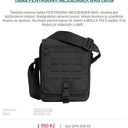
Taška PENTAGON® MESSENGER BAG černá
Taktická ramenní taška PENTAGON® MESSENGER BAG, vhodná pro
každodenní nošení. Nastavitelný ramenní poruh. Hlavní komora je uzavřená
klopou se sponou. Na klopě plochá kapsa se zipem a MOLLE PALS vazba. Pod
klopou je organizér s další ...
Výrobce:
PENTAGON
Kód:
K16087-01
1 050 Kč
bez DPH 868 Kč