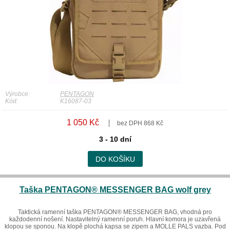
Výrobce:
PENTAGON
Kód:
K16087-03
1 050 Kč
bez DPH 868 Kč
3 - 10 dní
DO KOŠÍKU
Taška PENTAGON® MESSENGER BAG wolf grey
Taktická ramenní taška PENTAGON® MESSENGER BAG, vhodná pro
každodenní nošení. Nastavitelný ramenní poruh. Hlavní komora je uzavřená
klopou se sponou. Na klopě plochá kapsa se zipem a MOLLE PALS vazba. Pod