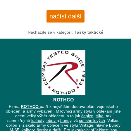
načíst další
Nacházíte se v kategorii:
Tašky taktické
ROTHCO
Firma
ROTHCO
patří k největším dodavatelům vojenského
oblečení a army vybavení. Milovníci army stylu v oblékání jistě
ocení velký výběr oblečení, a to jak
čepice
,
trika
, tak
samozřejmě
kalhoty
,
obuv
a
bundy
, vč.
softshellových
. Velkou
oblibu si získalo army oblečení ve stylu Vintage, hlavně
bundy
M-65
, kalhoty, šortky a další. Pro jakoukoliv příležitost jsou