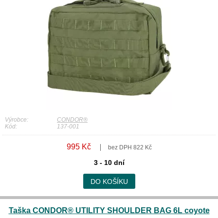
Výrobce:
CONDOR®
Kód:
137-001
995 Kč
bez DPH 822 Kč
3 - 10 dní
DO KOŠÍKU
Taška CONDOR® UTILITY SHOULDER BAG 6L coyote