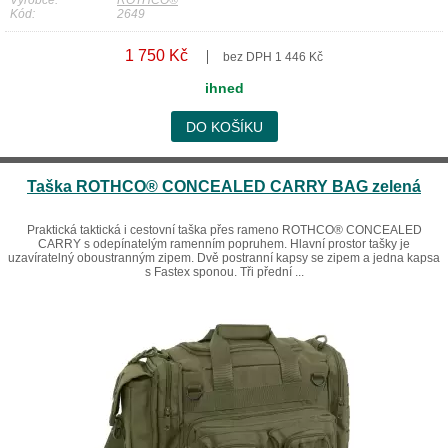
Výrobce:
ROTHCO®
Kód:
2649
1 750 Kč
bez DPH 1 446 Kč
ihned
DO KOŠÍKU
Taška ROTHCO® CONCEALED CARRY BAG zelená
Praktická taktická i cestovní taška přes rameno ROTHCO® CONCEALED
CARRY s odepínatelým ramenním popruhem. Hlavní prostor tašky je
uzavíratelný oboustranným zipem. Dvě postranní kapsy se zipem a jedna kapsa
s Fastex sponou. Tři přední ...