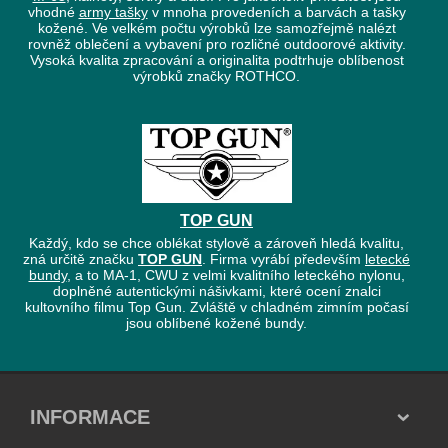
vhodné
army tašky
v mnoha provedeních a barvách a tašky
kožené. Ve velkém počtu výrobků lze samozřejmě nalézt
rovněž oblečení a vybavení pro rozličné outdoorové aktivity.
Vysoká kvalita zpracování a originalita podtrhuje oblíbenost
výrobků značky ROTHCO.
TOP GUN
Každý, kdo se chce oblékat stylově a zároveň hledá kvalitu,
zná určitě značku
TOP GUN
. Firma vyrábí především
letecké
bundy
, a to MA-1, CWU z velmi kvalitního leteckého nylonu,
doplněné autentickými nášivkami, které ocení znalci
kultovního filmu Top Gun. Zvláště v chladném zimním počasí
jsou oblíbené kožené bundy.
INFORMACE