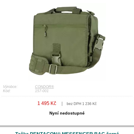
Výrobce:
CONDOR®
Kód:
157-001
1 495 Kč
bez DPH 1 236 Kč
Nyní nedostupné