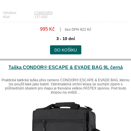
Výrobce:
CONDOR®
Kód:
137-002
995 Kč
bez DPH 822 Kč
3 - 10 dní
DO KOŠÍKU
Taška CONDOR® ESCAPE & EVADE BAG 9L černá
Praktická taktická taška přes rameno CONDOR® ESCAPE & EVADE BAG, kterou
lze použít také jako batoh. Odnímatelná vrchní klopa se suchým zipem s
průhledným obalem pro mapu je fixována velkou FASTEX sponou. Pod touto
klopou na vnější ...