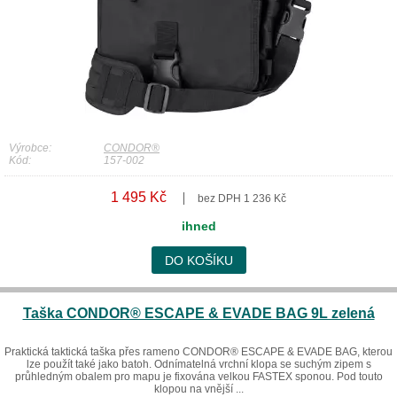
Výrobce:
CONDOR®
Kód:
157-002
1 495 Kč
bez DPH 1 236 Kč
ihned
DO KOŠÍKU
Taška CONDOR® ESCAPE & EVADE BAG 9L zelená
Praktická taktická taška přes rameno CONDOR® ESCAPE & EVADE BAG, kterou
lze použít také jako batoh. Odnímatelná vrchní klopa se suchým zipem s
průhledným obalem pro mapu je fixována velkou FASTEX sponou. Pod touto
klopou na vnější ...