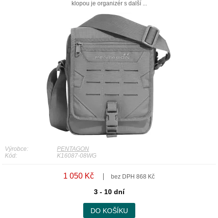
klopou je organizér s další ...
Výrobce:
PENTAGON
Kód:
K16087-08WG
1 050 Kč
bez DPH 868 Kč
3 - 10 dní
DO KOŠÍKU