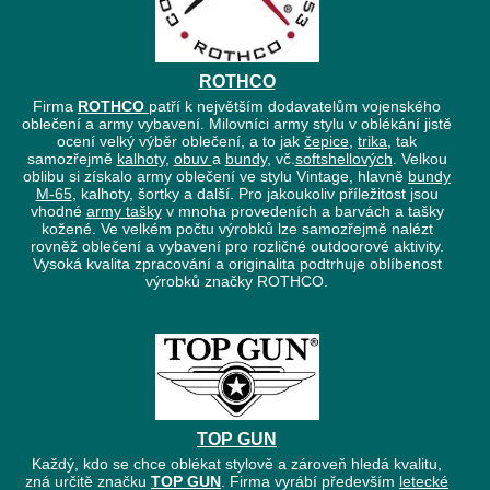
ROTHCO
Firma
ROTHCO
patří k největším dodavatelům vojenského
oblečení a army vybavení. Milovníci army stylu v oblékání jistě
ocení velký výběr oblečení, a to jak
čepice
,
trika
, tak
samozřejmě
kalhoty
,
obuv
a
bundy
, vč.
softshellových
. Velkou
oblibu si získalo army oblečení ve stylu Vintage, hlavně
bundy
M-65
, kalhoty, šortky a další. Pro jakoukoliv příležitost jsou
vhodné
army tašky
v mnoha provedeních a barvách a tašky
kožené. Ve velkém počtu výrobků lze samozřejmě nalézt
rovněž oblečení a vybavení pro rozličné outdoorové aktivity.
Vysoká kvalita zpracování a originalita podtrhuje oblíbenost
výrobků značky ROTHCO.
TOP GUN
Každý, kdo se chce oblékat stylově a zároveň hledá kvalitu,
zná určitě značku
TOP GUN
. Firma vyrábí především
letecké