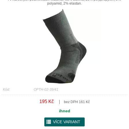
polyamid, 2% elastan.
Kód:
OPTH-02-39/41
195 Kč
bez DPH 161 Kč
ihned
r
VÍCE VARIANT