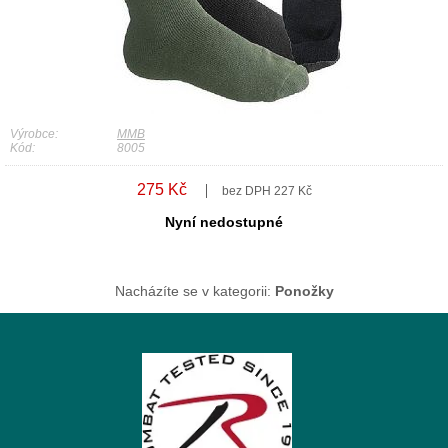
Výrobce:
MMB
Kód:
8005
275 Kč
bez DPH 227 Kč
Nyní nedostupné
Nacházíte se v kategorii:
Ponožky