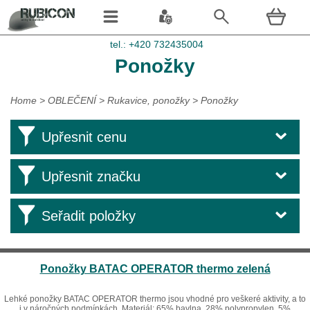
tel.: +420 732435004
Ponožky
Home
>
OBLEČENÍ
>
Rukavice, ponožky
>
Ponožky
Upřesnit cenu
Upřesnit značku
Seřadit položky
Ponožky BATAC OPERATOR thermo zelená
Lehké ponožky BATAC OPERATOR thermo jsou vhodné pro veškeré aktivity, a to
i v náročných podmínkách. Materiál: 65% bavlna, 28% polypropylen, 5%