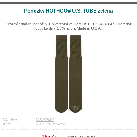
Ponožky ROTHCO® U.S. TUBE zelená
Kvalitní armádní ponožky. Univerzální velikost US10-US14 (43-47). Materiál:
85% bavlna, 15% nylon. Made in U.S.A.
Výrobce:
U.S.ARMY
Kód:
6181-uni velikost
165 Kč