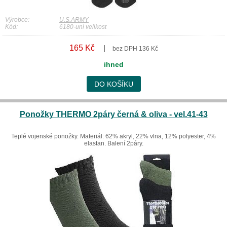
Výrobce:
U.S.ARMY
Kód:
6180-uni velikost
165 Kč
bez DPH 136 Kč
ihned
DO KOŠÍKU
Ponožky THERMO 2páry černá & oliva - vel.41-43
Teplé vojenské ponožky. Materiál: 62% akryl, 22% vlna, 12% polyester, 4%
elastan. Balení 2páry.