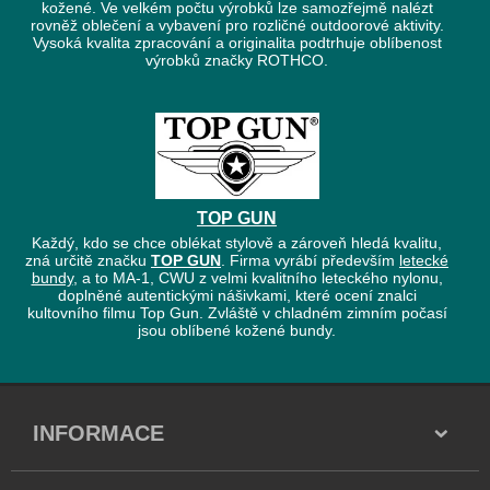
kožené. Ve velkém počtu výrobků lze samozřejmě nalézt
rovněž oblečení a vybavení pro rozličné outdoorové aktivity.
Vysoká kvalita zpracování a originalita podtrhuje oblíbenost
výrobků značky ROTHCO.
TOP GUN
Každý, kdo se chce oblékat stylově a zároveň hledá kvalitu,
zná určitě značku
TOP GUN
. Firma vyrábí především
letecké
bundy
, a to MA-1, CWU z velmi kvalitního leteckého nylonu,
doplněné autentickými nášivkami, které ocení znalci
kultovního filmu Top Gun. Zvláště v chladném zimním počasí
jsou oblíbené kožené bundy.
INFORMACE